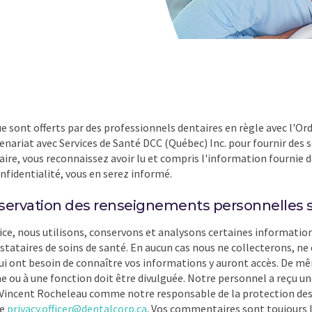
ique sont offerts par des professionnels dentaires en règle avec l'
nariat avec Services de Santé DCC (Québec) Inc. pour fournir des se
laire, vous reconnaissez avoir lu et compris l'information fournie d
onfidentialité, vous en serez informé.
onservation des renseignements personnelles s
vice, nous utilisons, conservons et analysons certaines information
restataires de soins de santé. En aucun cas nous ne collecterons, n
i ont besoin de connaître vos informations y auront accès. De mê
 ou à une fonction doit être divulguée. Notre personnel a reçu une
é Vincent Rocheleau comme notre responsable de la protection des
se
privacy.officer@dentalcorp.ca
. Vos commentaires sont toujours 