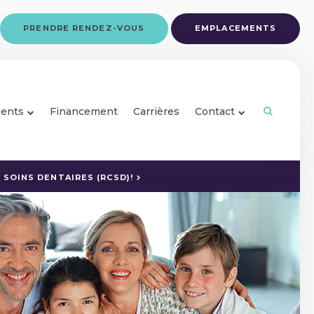
PRENDRE RENDEZ-VOUS
EMPLACEMENTS
ients
Financement
Carrières
Contact
Ouvrir le
SOINS DENTAIRES (RCSD)!