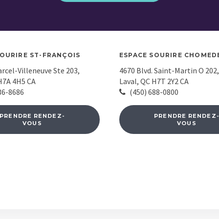
SOURIRE ST-FRANÇOIS
ESPACE SOURIRE CHOMED
arcel-Villeneuve Ste 203
4670 Blvd. Saint-Martin O 202
H7A 4H5
CA
Laval
QC
H7T 2Y2
CA
36-8686
(450) 688-0800
PRENDRE RENDEZ-
PRENDRE RENDEZ
VOUS
VOUS