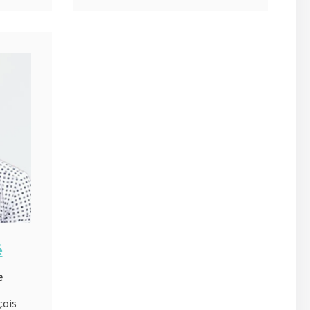
é
e
çois