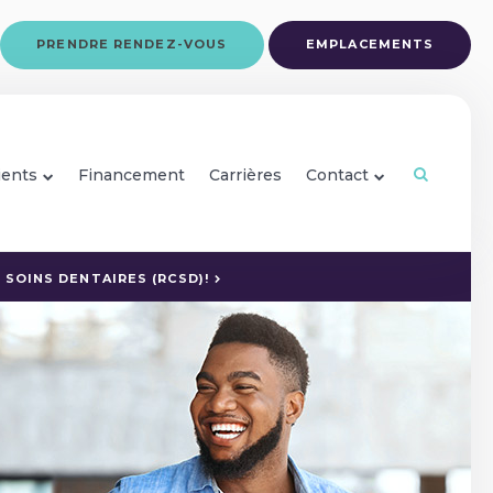
PRENDRE RENDEZ-VOUS
EMPLACEMENTS
ients
Financement
Carrières
Contact
Ouvrir le
SOINS DENTAIRES (RCSD)!